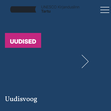
UUDISED
Uudisvoog