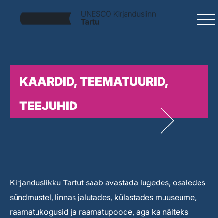
KAARDID, TEEMATUURID,
TEEJUHID
Kirjanduslikku Tartut saab avastada lugedes, osaledes
sündmustel, linnas jalutades, külastades muuseume,
raamatukogusid ja raamatupoode, aga ka näiteks