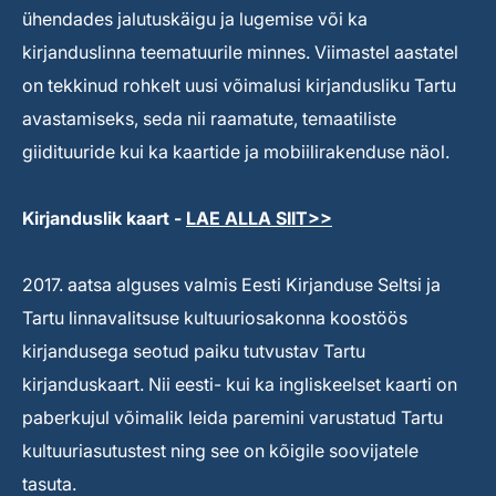
ühendades jalutuskäigu ja lugemise või ka
kirjanduslinna teematuurile minnes. Viimastel aastatel
on tekkinud rohkelt uusi võimalusi kirjandusliku Tartu
avastamiseks, seda nii raamatute, temaatiliste
giidituuride kui ka kaartide ja mobiilirakenduse näol.
Kirjanduslik kaart -
LAE ALLA SIIT>>
2017. aatsa alguses valmis Eesti Kirjanduse Seltsi ja
Tartu linnavalitsuse kultuuriosakonna koostöös
kirjandusega seotud paiku tutvustav Tartu
kirjanduskaart. Nii eesti- kui ka ingliskeelset kaarti on
paberkujul võimalik leida paremini varustatud Tartu
kultuuriasutustest ning see on kõigile soovijatele
tasuta.