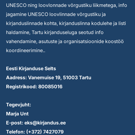
UNESCO ning loovlonnade võrgustiku liikmetega, info
jagamine UNESCO loovlinnade võrgustiku ja
kirjanduslinnade kohta, kirjanduslinna kodulehe ja listi
haldamine, Tartu kirjanduseluga seotud info
vahendamine, asutuste ja organisatsioonide koostöö
koordineerimine..
Eesti Kirjanduse Selts
Aadress: Vanemuise 19, 51003 Tartu
Registrikood: 80085016
Tegevjuht:
Marja Unt
E-post: eks@kirjandus.ee
Telefon: (+372) 7427079