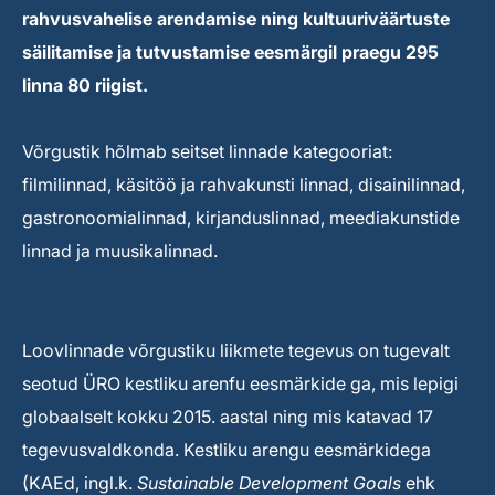
rahvusvahelise arendamise ning kultuuriväärtuste
säilitamise ja tutvustamise eesmärgil praegu 295
linna 80 riigist.
Võrgustik hõlmab seitset linnade kategooriat:
filmilinnad, käsitöö ja rahvakunsti linnad, disainilinnad,
gastronoomialinnad, kirjanduslinnad, meediakunstide
linnad ja muusikalinnad.
Loovlinnade võrgustiku liikmete tegevus on tugevalt
seotud ÜRO kestliku arenfu eesmärkide ga, mis lepigi
globaalselt kokku 2015. aastal ning mis katavad 17
tegevusvaldkonda. Kestliku arengu eesmärkidega
(KAEd, ingl.k.
Sustainable Development Goals
ehk