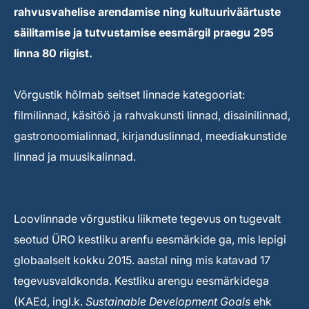
rahvusvahelise arendamise ning kultuuriväärtuste
säilitamise ja tutvustamise eesmärgil praegu 295
linna 80 riigist.
Võrgustik hõlmab seitset linnade kategooriat:
filmilinnad, käsitöö ja rahvakunsti linnad, disainilinnad,
gastronoomialinnad, kirjanduslinnad, meediakunstide
linnad ja muusikalinnad.
Loovlinnade võrgustiku liikmete tegevus on tugevalt
seotud ÜRO kestliku arenfu eesmärkide ga, mis lepigi
globaalselt kokku 2015. aastal ning mis katavad 17
tegevusvaldkonda. Kestliku arengu eesmärkidega
(KAEd, ingl.k.
Sustainable Development Goals
ehk