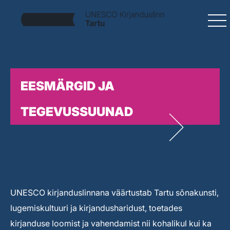
EESMÄRGID JA
TEGEVUSSUUNAD
UNESCO kirjanduslinnana väärtustab Tartu sõnakunsti,
lugemiskultuuri ja kirjandusharidust, toetades
kirjanduse loomist ja vahendamist nii kohalikul kui ka