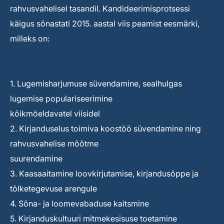
rahvusvahelisel tasandil. Kandideerimisprotsessi
käigus sõnastati 2015. aastal viis peamist eesmärki,
milleks on:
1. Lugemisharjumuse süvendamine, sealhulgas
lugemise populariseerimine
kõikmõeldavatel viisidel
2. Kirjanduselus toimiva koostöö süvendamine ning
rahvusvahelise mõõtme
suurendamine
3. Kaasaaitamine loovkirjutamise, kirjandusõppe ja
tõlketegevuse arengule
4. Sõna- ja loomevabaduse kaitsmine
5. Kirjanduskultuuri mitmekesisuse toetamine