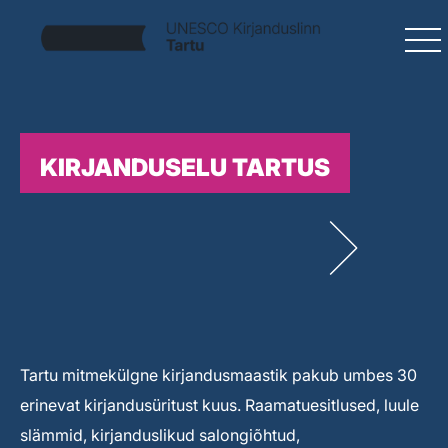
KIRJANDUSELU TARTUS
Tartu mitmekülgne kirjandusmaastik pakub umbes 30
erinevat kirjandusüritust kuus. Raamatuesitlused, luule
slämmid, kirjanduslikud salongiõhtud,