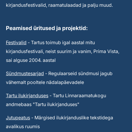
kirjandusfestivalid, raamatulaadad ja palju muud.
Peamised üritused ja projektid:
Festivalid
- Tartus toimub igal aastal mitu
kirjandusfestivali, neist suurim ja vanim, Prima Vista,
sai alguse 2004. aastal
Sündmustesarjad
- Regulaarseid sündmusi jagub
vähemalt pooltele nädalapäevadele
Tartu ilukirjanduses
- Tartu Linnaraamatukogu
andmebaas "Tartu ilukirjanduses"
Jutupeatus
- Märgised ilukirjanduslike tekstidega
avalikus ruumis