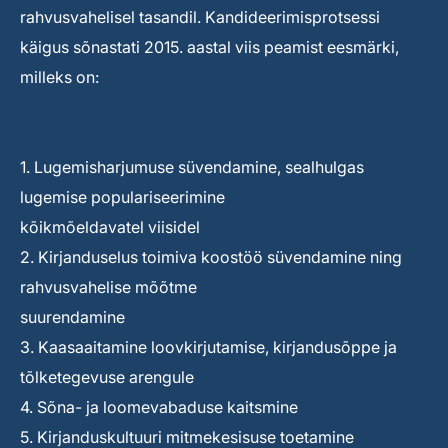
rahvusvahelisel tasandil. Kandideerimisprotsessi
käigus sõnastati 2015. aastal viis peamist eesmärki,
milleks on:
1. Lugemisharjumuse süvendamine, sealhulgas
lugemise populariseerimine
kõikmõeldavatel viisidel
2. Kirjanduselus toimiva koostöö süvendamine ning
rahvusvahelise mõõtme
suurendamine
3. Kaasaaitamine loovkirjutamise, kirjandusõppe ja
tõlketegevuse arengule
4. Sõna- ja loomevabaduse kaitsmine
5. Kirjanduskultuuri mitmekesisuse toetamine