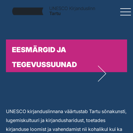
EESMÄRGID JA
TEGEVUSSUUNAD
UNESCO kirjanduslinnana väärtustab Tartu sõnakunsti,
lugemiskultuuri ja kirjandusharidust, toetades
kirjanduse loomist ja vahendamist nii kohalikul kui ka