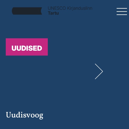
UUDISED
Uudisvoog