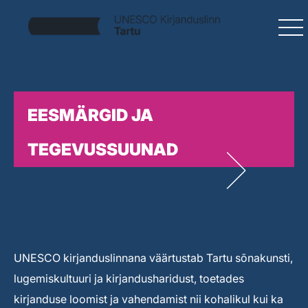
EESMÄRGID JA
TEGEVUSSUUNAD
UNESCO kirjanduslinnana väärtustab Tartu sõnakunsti,
lugemiskultuuri ja kirjandusharidust, toetades
kirjanduse loomist ja vahendamist nii kohalikul kui ka