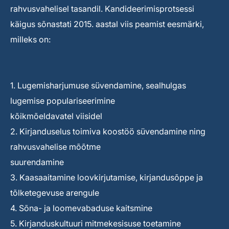
rahvusvahelisel tasandil. Kandideerimisprotsessi
käigus sõnastati 2015. aastal viis peamist eesmärki,
milleks on:
1. Lugemisharjumuse süvendamine, sealhulgas
lugemise populariseerimine
kõikmõeldavatel viisidel
2. Kirjanduselus toimiva koostöö süvendamine ning
rahvusvahelise mõõtme
suurendamine
3. Kaasaaitamine loovkirjutamise, kirjandusõppe ja
tõlketegevuse arengule
4. Sõna- ja loomevabaduse kaitsmine
5. Kirjanduskultuuri mitmekesisuse toetamine