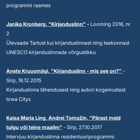
programmi raames
Janika Kronberg. "Kirjanduslinn"
-
Looming 2016, nr
2
Ülevaade Tartust kui kirjanduslinnast ning teekonnast
UNESCO kirjanduslinnade võrgustikku
Anete Kruusmägi. "Kirjanduslinn - mis see on?"
-
Sirp, 18.12.2015
Kirjanduslinna tähendusest ning autori kogemustest
Iowa Citys
Kaisa Maria Ling, Andrei Tomažin. "Pärast meid
tulgu või teine maailm"
- Sirp, 27.10.2017
Intervjuu kirjanduslinna residentuuriprogrammi