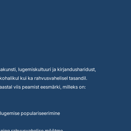
unsti, lugemiskultuuri ja kirjandusharidust,
kohalikul kui ka rahvusvahelisel tasandil.
astal viis peamist eesmärki, milleks on:
lugemise populariseerimine
e ning rahvusvahelise mõõtme