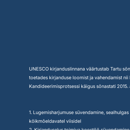
UNESCO kirjanduslinnana väärtustab Tartu sõnak
toetades kirjanduse loomist ja vahendamist nii 
Kandideerimisprotsessi käigus sõnastati 2015. a
1. Lugemisharjumuse süvendamine, sealhulgas 
kõikmõeldavatel viisidel
2. Kirjanduselus toimiva koostöö süvendamin