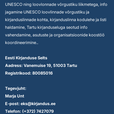
UNESCO ning loovlonnade võrgustiku liikmetega, info
jagamine UNESCO loovlinnade võrgustiku ja
kirjanduslinnade kohta, kirjanduslinna kodulehe ja listi
haldamine, Tartu kirjanduseluga seotud info
vahendamine, asutuste ja organisatsioonide koostöö
koordineerimine..
Eesti Kirjanduse Selts
Aadress: Vanemuise 19, 51003 Tartu
Registrikood: 80085016
Tegevjuht:
Marja Unt
E-post: eks@kirjandus.ee
Telefon: (+372) 7427079