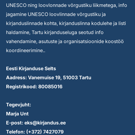
UNESCO ning loovlonnade võrgustiku liikmetega, info
jagamine UNESCO loovlinnade võrgustiku ja
kirjanduslinnade kohta, kirjanduslinna kodulehe ja listi
haldamine, Tartu kirjanduseluga seotud info
vahendamine, asutuste ja organisatsioonide koostöö
koordineerimine..
Eesti Kirjanduse Selts
Aadress: Vanemuise 19, 51003 Tartu
Registrikood: 80085016
Tegevjuht:
Marja Unt
E-post: eks@kirjandus.ee
Telefon: (+372) 7427079