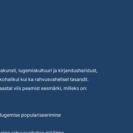
unsti, lugemiskultuuri ja kirjandusharidust,
kohalikul kui ka rahvusvahelisel tasandil.
astal viis peamist eesmärki, milleks on:
lugemise populariseerimine
e ning rahvusvahelise mõõtme