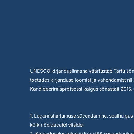
UNESCO kirjanduslinnana väärtustab Tartu sõnak
toetades kirjanduse loomist ja vahendamist nii 
Kandideerimisprotsessi käigus sõnastati 2015. a
1. Lugemisharjumuse süvendamine, sealhulgas 
kõikmõeldavatel viisidel
2. Kirjanduselus toimiva koostöö süvendamin