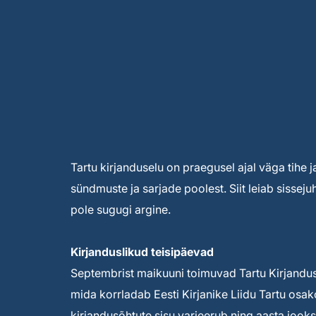
Tartu kirjanduselu on praegusel ajal väga tihe
sündmuste ja sarjade poolest. Siit leiab sissejuh
pole sugugi argine.
Kirjanduslikud teisipäevad
Septembrist maikuuni toimuvad Tartu Kirjandus
mida korrladab Eesti Kirjanike Liidu Tartu os
kirjandusõhtute sisu varieerub ning aasta jooks