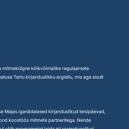
 ja mitmekülgne kõikvõimalike regulaarsete
atuse Tartu kirjanduslikku argiellu, mis aga sisult
e Majas iganädalased kirjanduslikud teisipäevad,
akond koostöös mitmete partneritega. Nende
ul võib programmist leida nii raamatuesitlusi,