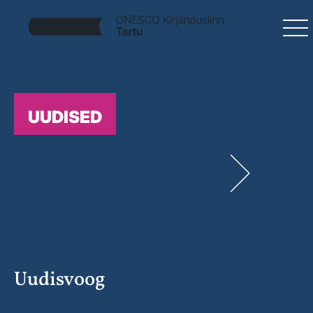
UUDISED
Uudisvoog