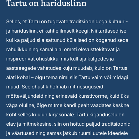
Tartu on hariduslinn
Selles, et Tartu on tugevate traditsioonidega kultuuri-
ja hariduslinn, ei kahtle ilmselt keegi. Nii tartlased ise
kui ka paljud siia sattunud külalised on kogenud seda
rahulikku ning samal ajal ometi elevusttekitavat ja
inspireerivat õhustikku, mis küll aja kulgedes ja
aastaaegade vahetudes kuju muudab, kuid on Tartus
alati kohal – olgu tema nimi siis Tartu vaim või midagi
muud. See õhustik hõlmab mitmesuguseid
mõtteväljundeid ning erinevaid kunstivorme, kuid üks
väga oluline, õige mitme kandi pealt vaadates keskne
koht selles kuulub kirjasõnale. Tartu kirjanduselu on
elav ja mitmekesine, siin on hoitud paljud traditsioonid
ja väärtused ning samas jätkub ruumi uutele ideedele