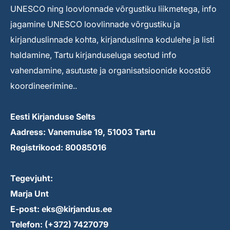
UNESCO ning loovlonnade võrgustiku liikmetega, info
jagamine UNESCO loovlinnade võrgustiku ja
kirjanduslinnade kohta, kirjanduslinna kodulehe ja listi
haldamine, Tartu kirjanduseluga seotud info
vahendamine, asutuste ja organisatsioonide koostöö
koordineerimine..
Eesti Kirjanduse Selts
Aadress: Vanemuise 19, 51003 Tartu
Registrikood: 80085016
Tegevjuht:
Marja Unt
E-post: eks@kirjandus.ee
Telefon: (+372) 7427079