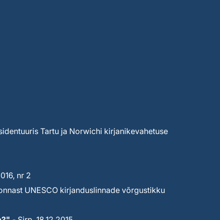
sidentuuris Tartu ja Norwichi kirjanikevahetuse
16, nr 2
ekonnast UNESCO kirjanduslinnade võrgustikku
n?"
- Sirp, 18.12.2015