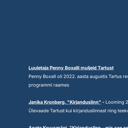
Luuletaja Penny Boxalli muljeid Tartust
Penny Boxall oli 2022. aasta augustis Tartus re
programmi raames
Janika Kronberg. "Kirjanduslinn"
-
Looming 20
Ülevaade Tartust kui kirjanduslinnast ning te
Anete Kruusmägi. "Kirjanduslinn - mis see o