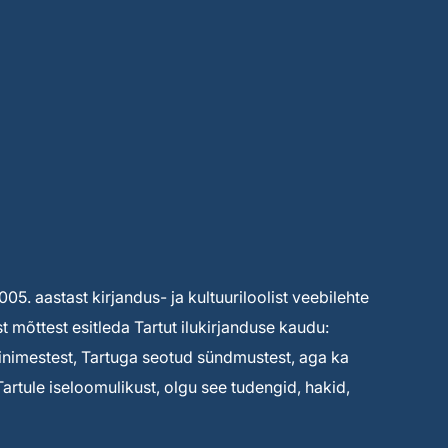
. aastast kirjandus- ja kultuuriloolist veebilehte
t mõttest esitleda Tartut ilukirjanduse kaudu:
 inimestest, Tartuga seotud sündmustest, aga ka
artule iseloomulikust, olgu see tudengid, hakid,