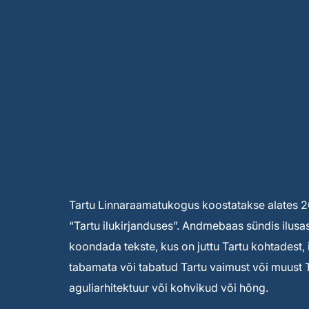
Tartu Linnaraamatukogus koostatakse alates 2005
“Tartu ilukirjanduses”. Andmebaas sündis ilusas
koondada tekste, kus on juttu Tartu kohtadest,
tabamata või tabatud Tartu vaimust või muust T
aguliarhitektuur või kohvikud või hõng.