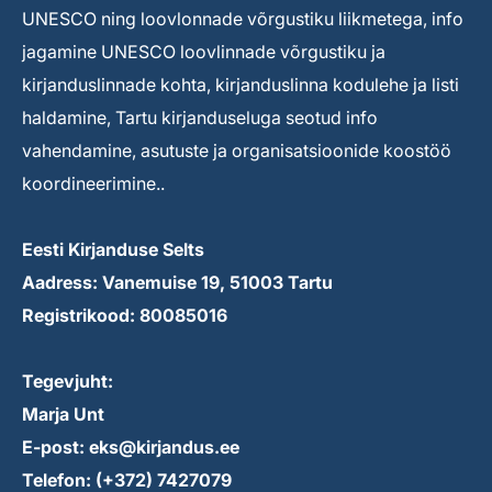
UNESCO ning loovlonnade võrgustiku liikmetega, info
jagamine UNESCO loovlinnade võrgustiku ja
kirjanduslinnade kohta, kirjanduslinna kodulehe ja listi
haldamine, Tartu kirjanduseluga seotud info
vahendamine, asutuste ja organisatsioonide koostöö
koordineerimine..
Eesti Kirjanduse Selts
Aadress: Vanemuise 19, 51003 Tartu
Registrikood: 80085016
Tegevjuht:
Marja Unt
E-post: eks@kirjandus.ee
Telefon: (+372) 7427079