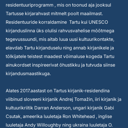
residentuuriprogramm , mis on toonud aja jooksul
Tartusse kirjarahvast mitmelt poolt maailmast.
Residentuuride korraldamine Tartu kui UNESCO
kirjanduslinna üks olulisi rahvusvahelise mõõtmega
tegevussuundi, mis aitab luua uusi kultuurikontakte,
elavdab Tartu kirjanduselu ning annab kirjanikele ja
tõlkijatele teistest maadest võimaluse kogeda Tartu
ainukordset inspireerivat õhustikku ja tutvuda siinse
kirjandusmaastikuga.
Alates 2017.aastast on Tartus kirjanik-residendina
viibinud sloveeni kirjanik Andrej Tomažin, iiri kirjanik ja
kultuurikriitik Darran Anderson, ungari kirjanik Gabi
Csutak, ameerika luuletaja Ron Whitehead , inglise
luuletaja Andy Willoughby ning ukraina luuletaja O.