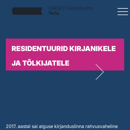
RESIDENTUURID KIRJANIKELE
JA TÕLKIJATELE
2017. aastal sai alguse kirjanduslinna rahvusvaheline