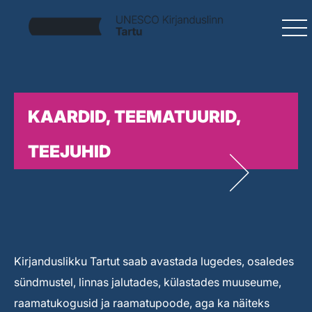
KAARDID, TEEMATUURID,
TEEJUHID
Kirjanduslikku Tartut saab avastada lugedes, osaledes
sündmustel, linnas jalutades, külastades muuseume,
raamatukogusid ja raamatupoode, aga ka näiteks