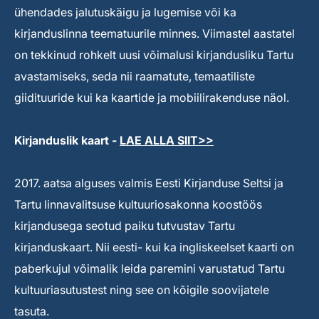
ühendades jalutuskäigu ja lugemise või ka
kirjanduslinna teematuurile minnes. Viimastel aastatel
on tekkinud rohkelt uusi võimalusi kirjandusliku Tartu
avastamiseks, seda nii raamatute, temaatiliste
giidituuride kui ka kaartide ja mobiilirakenduse näol.
Kirjanduslik kaart -
LAE ALLA SIIT>>
2017. aatsa alguses valmis Eesti Kirjanduse Seltsi ja
Tartu linnavalitsuse kultuuriosakonna koostöös
kirjandusega seotud paiku tutvustav Tartu
kirjanduskaart. Nii eesti- kui ka ingliskeelset kaarti on
paberkujul võimalik leida paremini varustatud Tartu
kultuuriasutustest ning see on kõigile soovijatele
tasuta.