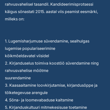
rahvusvahelisel tasandil. Kandideerimisprotsessi
käigus sõnastati 2015. aastal viis peamist eesmärki,
milleks on:
1. Lugemisharjumuse süvendamine, sealhulgas
lugemise populariseerimine
kõikmõeldavatel viisidel
2. Kirjanduselus toimiva koostöö süvendamine ning
rahvusvahelise mõõtme
suurendamine
3. Kaasaaitamine loovkirjutamise, kirjandusõppe ja
tõlketegevuse arengule
4. Sõna- ja loomevabaduse kaitsmine
5. Kirjanduskultuuri mitmekesisuse toetamine