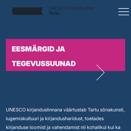
EESMÄRGID JA
TEGEVUSSUUNAD
UNESCO kirjanduslinnana väärtustab Tartu sõnakunsti,
lugemiskultuuri ja kirjandusharidust, toetades
kirjanduse loomist ja vahendamist nii kohalikul kui ka