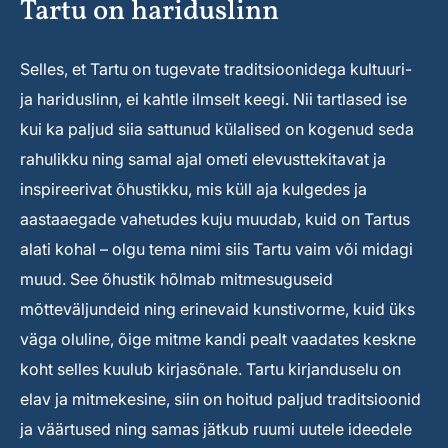
Tartu on hariduslinn
Selles, et Tartu on tugevate traditsioonidega kultuuri-
ja hariduslinn, ei kahtle ilmselt keegi. Nii tartlased ise
kui ka paljud siia sattunud külalised on kogenud seda
rahulikku ning samal ajal ometi elevusttekitavat ja
inspireerivat õhustikku, mis küll aja kulgedes ja
aastaaegade vahetudes kuju muudab, kuid on Tartus
alati kohal – olgu tema nimi siis Tartu vaim või midagi
muud. See õhustik hõlmab mitmesuguseid
mõtteväljundeid ning erinevaid kunstivorme, kuid üks
väga oluline, õige mitme kandi pealt vaadates keskne
koht selles kuulub kirjasõnale. Tartu kirjanduselu on
elav ja mitmekesine, siin on hoitud paljud traditsioonid
ja väärtused ning samas jätkub ruumi uutele ideedele