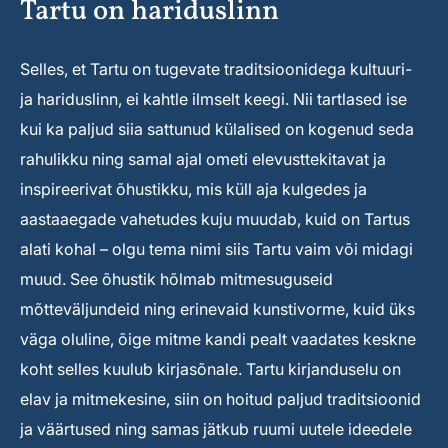
Tartu on hariduslinn
Selles, et Tartu on tugevate traditsioonidega kultuuri-
ja hariduslinn, ei kahtle ilmselt keegi. Nii tartlased ise
kui ka paljud siia sattunud külalised on kogenud seda
rahulikku ning samal ajal ometi elevusttekitavat ja
inspireerivat õhustikku, mis küll aja kulgedes ja
aastaaegade vahetudes kuju muudab, kuid on Tartus
alati kohal – olgu tema nimi siis Tartu vaim või midagi
muud. See õhustik hõlmab mitmesuguseid
mõtteväljundeid ning erinevaid kunstivorme, kuid üks
väga oluline, õige mitme kandi pealt vaadates keskne
koht selles kuulub kirjasõnale. Tartu kirjanduselu on
elav ja mitmekesine, siin on hoitud paljud traditsioonid
ja väärtused ning samas jätkub ruumi uutele ideedele