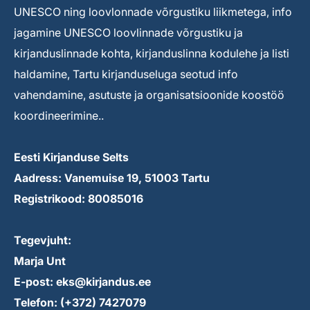
UNESCO ning loovlonnade võrgustiku liikmetega, info
jagamine UNESCO loovlinnade võrgustiku ja
kirjanduslinnade kohta, kirjanduslinna kodulehe ja listi
haldamine, Tartu kirjanduseluga seotud info
vahendamine, asutuste ja organisatsioonide koostöö
koordineerimine..
Eesti Kirjanduse Selts
Aadress: Vanemuise 19, 51003 Tartu
Registrikood: 80085016
Tegevjuht:
Marja Unt
E-post: eks@kirjandus.ee
Telefon: (+372) 7427079