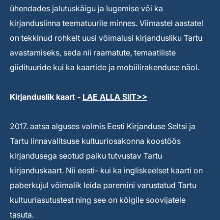
ühendades jalutuskäigu ja lugemise või ka
kirjanduslinna teematuurile minnes. Viimastel aastatel
on tekkinud rohkelt uusi võimalusi kirjandusliku Tartu
avastamiseks, seda nii raamatute, temaatiliste
giidituuride kui ka kaartide ja mobiilirakenduse näol.
Kirjanduslik kaart -
LAE ALLA SIIT>>
2017. aatsa alguses valmis Eesti Kirjanduse Seltsi ja
Tartu linnavalitsuse kultuuriosakonna koostöös
kirjandusega seotud paiku tutvustav Tartu
kirjanduskaart. Nii eesti- kui ka ingliskeelset kaarti on
paberkujul võimalik leida paremini varustatud Tartu
kultuuriasutustest ning see on kõigile soovijatele
tasuta.