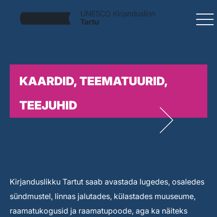
KAARDID, TEEMATUURID,
TEEJUHID
Kirjanduslikku Tartut saab avastada lugedes, osaledes
sündmustel, linnas jalutades, külastades muuseume,
raamatukogusid ja raamatupoode, aga ka näiteks