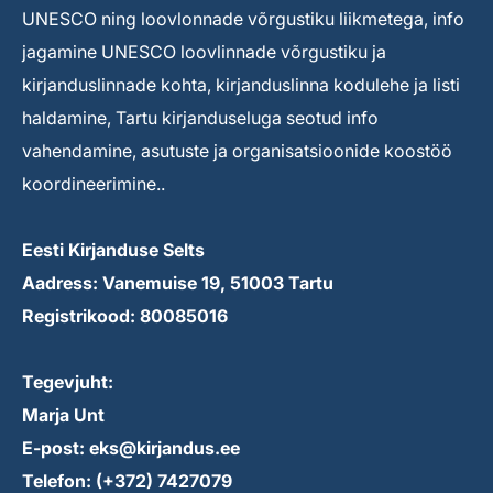
UNESCO ning loovlonnade võrgustiku liikmetega, info
jagamine UNESCO loovlinnade võrgustiku ja
kirjanduslinnade kohta, kirjanduslinna kodulehe ja listi
haldamine, Tartu kirjanduseluga seotud info
vahendamine, asutuste ja organisatsioonide koostöö
koordineerimine..
Eesti Kirjanduse Selts
Aadress: Vanemuise 19, 51003 Tartu
Registrikood: 80085016
Tegevjuht:
Marja Unt
E-post: eks@kirjandus.ee
Telefon: (+372) 7427079